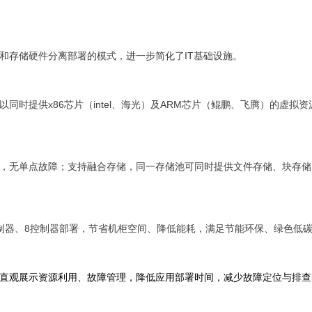
和存储硬件分离部署的模式，进一步简化了
IT
基础设施。
同时提供x86芯片（intel、海光）及ARM芯片（鲲鹏、飞腾）的虚
计，无单点故障；支持融合存储，同一存储池可同时提供文件存储、块存
控制器、8控制器部署，节省机柜空间、降低能耗，满足节能环保、绿色低
面直观展示资源利用、故障管理，降低应用部署时间，减少故障定位与排