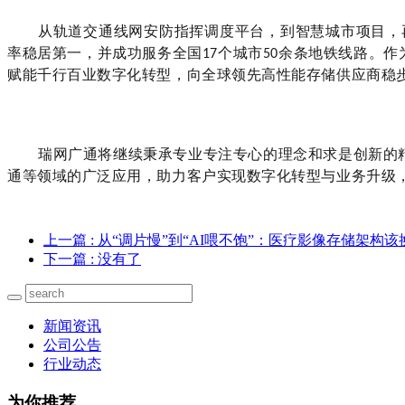
从轨道交通线网
安防指挥调度
平台，到智慧城市项目，
率稳居第一，并成功服务全国
个城市
余条地铁线路。作
17
50
赋能千行百业数字化转型，向全球领先高性能存储供应商稳
瑞网广通将继续秉承专业专注专心的理念和求是创新的
通等领域的广泛应用，助力客户实现数字化转型与业务升级
上一篇
: 从“调片慢”到“AI喂不饱”：医疗影像存储架构
下一篇
: 没有了
新闻资讯
公司公告
行业动态
为你推荐