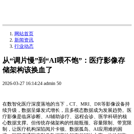
网站首页
新闻资讯
行业动态
从“调片慢”到“AI喂不饱”：医疗影像存
储架构该换血了
2026-03-27 16:14:24
admin
50
在数
智
化医疗深度落地的当下，
CT、MRI、DR等影像设备持
续升级，数据
呈爆发式增长
，
且多模态数据成为发展趋势。
医
疗影像
是
临床诊断、
AI辅助诊疗、远程会诊、医学科研的核
心数据支撑。但传统存储架构的性能瓶颈
、
容量限制、
带宽限
制
，让医疗机构深陷阅片卡顿、数据孤岛、
AI应用难
的困