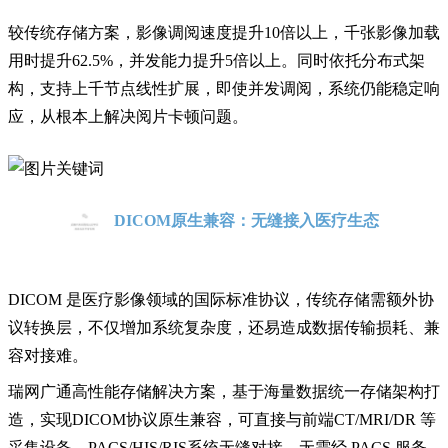
较传统存储方案，影像调阅速度提升
10倍以上，千张影像加载
用时提升62.5%，并发能力提升5倍以上。
同时依托分布式架
构，支持上千节点线性扩展，即使并发调阅，系统仍能稳定响
应，从根本上解决阅片卡顿问题
。
DICOM原生兼容：无缝接入医疗生态
DICOM 是医疗影像领域的国际标准协议，传统存储需额外协
议转换层，不仅增加系统复杂度，还易造成数据传输损耗、
兼
容
对接
难
。
瑞网广通
高性能
存储解决方案，基于海量
数据
统一存储
架构
打
造，实现
DICOM协议原生兼容，
可直接与前端
CT/MRI/DR 等
采集设备、PACS/HIS/RIS系统无缝对接，无需经 PACS 服务