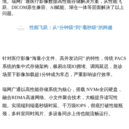
境
。瑞网广通医疗影像数据高性能存储解决方案，从性能飞
跃、
DICOM原生兼容、AI赋能、湖仓一体等层面解决了以上
问题。
性能飞跃：从“分钟级”到“毫秒级”的跨越
针对医疗影像
“海量小文件、高并发访问” 的特性，
传统
PACS
系统的集中式存储架构，极易出现IO拥堵、调阅延迟，急诊
场景下影像加载超1分钟成为常态，严重
影响
诊疗效率。
瑞网广通以高性能存储系统为核心，搭载
NVMe全闪硬盘，
融合RDMA高速网络
、小文件聚合
技术，
大幅提升读写性
能。
实现端到端
毫
秒级时延、千万级
IOPS
，
彻底打破性能瓶
颈
，多科室同时阅片、多设备同步上传也能流畅运行。